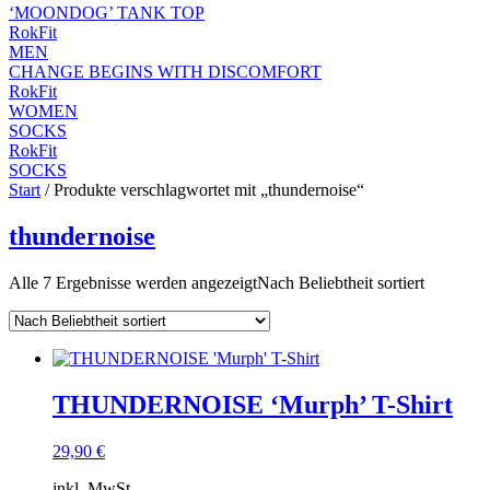
‘MOONDOG’ TANK TOP
RokFit
MEN
CHANGE BEGINS WITH DISCOMFORT
RokFit
WOMEN
SOCKS
RokFit
SOCKS
Start
/ Produkte verschlagwortet mit „thundernoise“
thundernoise
Alle 7 Ergebnisse werden angezeigt
Nach Beliebtheit sortiert
THUNDERNOISE ‘Murph’ T-Shirt
29,90
€
inkl. MwSt.