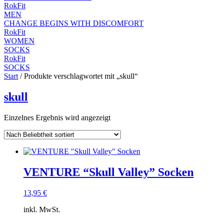
RokFit
MEN
CHANGE BEGINS WITH DISCOMFORT
RokFit
WOMEN
SOCKS
RokFit
SOCKS
Start
/ Produkte verschlagwortet mit „skull“
skull
Einzelnes Ergebnis wird angezeigt
VENTURE “Skull Valley” Socken
13,95
€
inkl. MwSt.