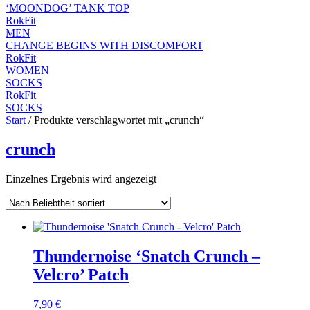
‘MOONDOG’ TANK TOP
RokFit
MEN
CHANGE BEGINS WITH DISCOMFORT
RokFit
WOMEN
SOCKS
RokFit
SOCKS
Start
/ Produkte verschlagwortet mit „crunch“
crunch
Einzelnes Ergebnis wird angezeigt
Thundernoise ‘Snatch Crunch –
Velcro’ Patch
7,90
€