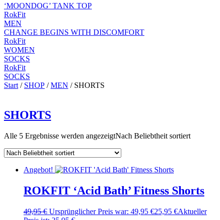
‘MOONDOG’ TANK TOP
RokFit
MEN
CHANGE BEGINS WITH DISCOMFORT
RokFit
WOMEN
SOCKS
RokFit
SOCKS
Start
/
SHOP
/
MEN
/ SHORTS
SHORTS
Alle 5 Ergebnisse werden angezeigt
Nach Beliebtheit sortiert
Angebot!
ROKFIT ‘Acid Bath’ Fitness Shorts
49,95
€
Ursprünglicher Preis war: 49,95 €
25,95
€
Aktueller