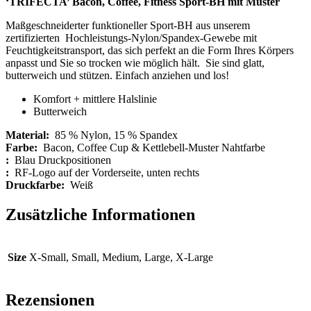
‘TRIFECTA’ Bacon, Coffee, Fitness Sport-BH mit Muster
Maßgeschneiderter funktioneller Sport-BH aus unserem
zertifizierten
Hochleistungs-Nylon/Spandex-Gewebe mit
Feuchtigkeitstransport, das sich perfekt an die Form Ihres Körpers
anpasst und Sie so trocken wie möglich hält.
Sie sind glatt,
butterweich und stützen. Einfach anziehen und los!
Komfort + mittlere Halslinie
Butterweich
Material:
85 % Nylon, 15 % Spandex
Farbe:
Bacon, Coffee Cup & Kettlebell-Muster Nahtfarbe
:
Blau Druckpositionen
:
RF-Logo auf der Vorderseite, unten rechts
Druckfarbe:
Weiß
Zusätzliche Informationen
Size
X-Small, Small, Medium, Large, X-Large
Rezensionen