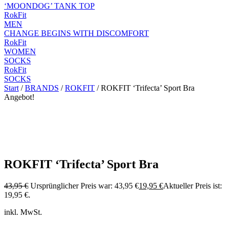
‘MOONDOG’ TANK TOP
RokFit
MEN
CHANGE BEGINS WITH DISCOMFORT
RokFit
WOMEN
SOCKS
RokFit
SOCKS
Start
/
BRANDS
/
ROKFIT
/ ROKFIT ‘Trifecta’ Sport Bra
Angebot!
ROKFIT ‘Trifecta’ Sport Bra
43,95
€
Ursprünglicher Preis war: 43,95 €
19,95
€
Aktueller Preis ist:
19,95 €.
inkl. MwSt.