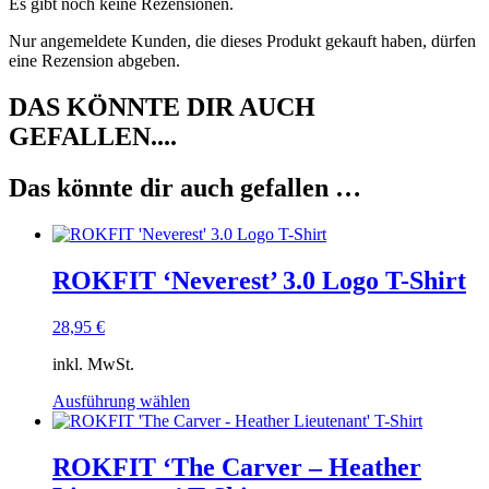
Es gibt noch keine Rezensionen.
Nur angemeldete Kunden, die dieses Produkt gekauft haben, dürfen
eine Rezension abgeben.
DAS KÖNNTE DIR AUCH
GEFALLEN....
Das könnte dir auch gefallen …
ROKFIT ‘Neverest’ 3.0 Logo T-Shirt
28,95
€
inkl. MwSt.
Dieses
Ausführung wählen
Produkt
weist
mehrere
ROKFIT ‘The Carver – Heather
Varianten