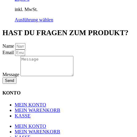
können
auf
inkl. MwSt.
der
Dieses
Produktseite
Ausführung wählen
Produkt
gewählt
weist
werden
HAST DU FRAGEN ZUM PRODUKT?
mehrere
Varianten
Name
auf.
Email
Die
Optionen
können
auf
Message
der
Produktseite
Send
gewählt
werden
KONTO
MEIN KONTO
MEIN WARENKORB
KASSE
MEIN KONTO
MEIN WARENKORB