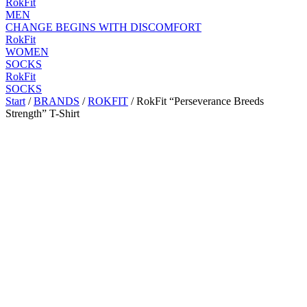
RokFit
MEN
CHANGE BEGINS WITH DISCOMFORT
RokFit
WOMEN
SOCKS
RokFit
SOCKS
Start
/
BRANDS
/
ROKFIT
/ RokFit “Perseverance Breeds
Strength” T-Shirt