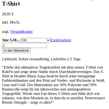
T-Shirt
28,95
€
inkl. MwSt.
zzgl.
Versandkosten
Size S,M...
Zurücksetzen
RokFit
"Perseverance
In den Warenkorb
Breeds
Strength"
Lieferzeit:
Sofort versandfertig, Lieferfrist 2-5 Tage
T-
Shirt
“Erlebe den ultimativen Tragekomfort mit dem unisex T-Shirt von
Menge
RokFit und zeige deine Stärke durch Durchhaltevermögen. Das T-
Shirt in Heather Black Aqua besticht durch seine einzigartige
Farbkombination und den Print auf Vorder- und Rückseite in Weiß,
Grau und Gold. Der Materialmix aus 50% Polyester und 50%
Baumwolle sorgt für ein ultraweiches und atmungsaktives
Tragegefühl. Werde zum Fan dieses T-Shirts und fühle dich wie
zuhause, von dem Moment an, in dem du es anziehst. Perseverance
Breeds Strength – zeige es allen!”