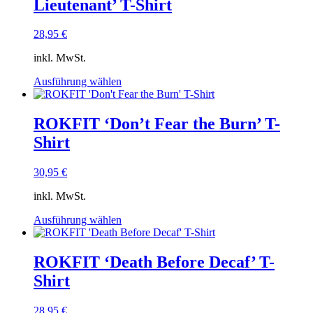
Lieutenant’ T-Shirt
auf.
Die
Optionen
28,95
€
können
auf
inkl. MwSt.
der
Dieses
Produktseite
Ausführung wählen
Produkt
gewählt
weist
werden
mehrere
ROKFIT ‘Don’t Fear the Burn’ T-
Varianten
Shirt
auf.
Die
Optionen
30,95
€
können
auf
inkl. MwSt.
der
Dieses
Produktseite
Ausführung wählen
Produkt
gewählt
weist
werden
mehrere
ROKFIT ‘Death Before Decaf’ T-
Varianten
Shirt
auf.
Die
Optionen
28,95
€